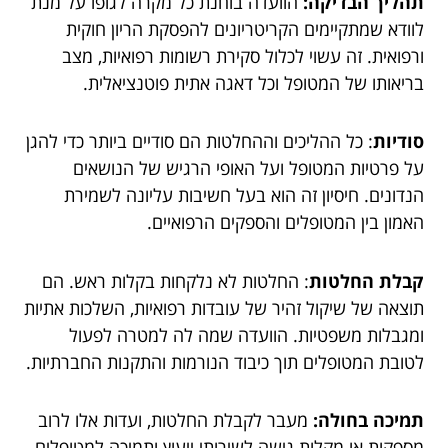
תהליך הבדיקה:
הוועדה בוחנת כל מקרה לגופו על מנת
לוודא שמתקיימים הקריטריונים להפסקת הריון חוקית
ורפואית. זה עשוי לכלול סקירת רשומות רפואיות, מצב
בריאותו של המטופל וכל דאגה אתית פוטנציאלית.
סודיות
: כל ההליכים וההחלטות הם סודיים ביותר כדי להגן
על פרטיות המטופל ועל האופי הרגיש של הנושאים
הנדונים. חיסיון זה הוא בעל חשיבות עליונה לשמירת
האמון בין המטופלים והספקים הרפואיים.
קבלת החלטות
: החלטות לא נלקחות בקלות ראש. הם
תוצאה של שיקול זהיר של עובדות רפואיות, השלכות אתיות
ומגבלות משפטיות. הוועדה שמה לה למטרה לפעול
לטובת המטופלים תוך כיבוד הנורמות והתקנות החברתיות.
תמיכה בחולה:
מעבר לקבלת החלטות, ועדות אלו לרוב
מספקות או מקלות גישה לשירותי ייעוץ ותמיכה למטופלים