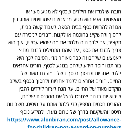
חובה שילמדו את הילדים שכסף לא מגיע מעץ או
מהשמים, אלא הוא מגיע מהאנשים שמרוויחים אותו, בין
אם זה להרוויח כסף בבית הספר, לעבוד קשה בבית,
לחסוך ולהשקיע בחוכמה או לקנות. דברים למכירה עם
תקציב. אם ילדך היה מלמד את מה שהוא עכשיו, ואיך הוא
צריך לבזבז את כספו, עד שהם מתחילים לבזבז מחוץ
לאמצעים שלהם זה כבר מאוחר מדי. הסיבה לכך היא
בורותם וחוסר הידע שלהם בנוגע לכסף. הורים אחראים
ללמד אחריות ולחסוך בכסף בשלב מוקדם מאוד של
החיים. הורים אחראים ללמד אחריות ולחסוך בכסף בשלב
מוקדם מאוד של החיים. על מנת לעזור לילדים להבין
שיבוא יום בו הם יצטרכו לנצל את ההכנסות שלהם,
ההורים חכמים מספיק כדי ללמד אותם על מיסים, חשבונות
חיסכון והשקעות בדרך של טרום נוער. למידע נוסף
https://www.alonbiran.com/post/allowance-
for-children-not-a-word-on-numbers