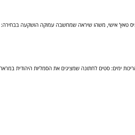
כניס טאץ’ אישי, משהו שיראה שמחשבה עמוקה הושקעה בבחירה: ע
יכות ימים: סטים לחתונה שמציגים את הסמליות היהודית במראה מר