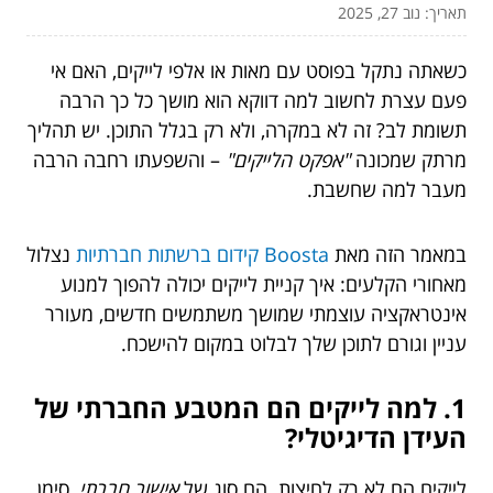
תאריך: נוב 27, 2025
כשאתה נתקל בפוסט עם מאות או אלפי לייקים, האם אי
פעם עצרת לחשוב למה דווקא הוא מושך כל כך הרבה
תשומת לב? זה לא במקרה, ולא רק בגלל התוכן. יש תהליך
מרתק שמכונה
"אפקט הלייקים"
– והשפעתו רחבה הרבה
מעבר למה שחשבת.
במאמר הזה מאת
Boosta קידום ברשתות חברתיות
נצלול
מאחורי הקלעים: איך קניית לייקים יכולה להפוך למנוע
אינטראקציה עוצמתי שמושך משתמשים חדשים, מעורר
עניין וגורם לתוכן שלך לבלוט במקום להישכח.
1. למה לייקים הם המטבע החברתי של
העידן הדיגיטלי?
לייקים הם לא רק לחיצות. הם סוג של
אישור חברתי
, סימן