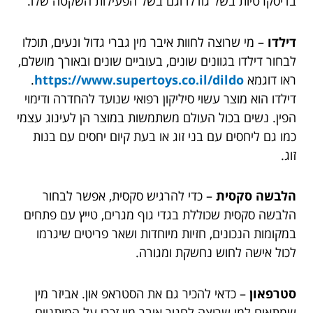
בדיסקרטיות בשל גודלו וגם בשל הפעילות השקטה שלו.
דילדו
– מי שרוצה לחוות איבר מין גברי גדול ונעים, תוכלו
לבחור דילדו בגוונים שונים, בעוביים שונים ובאורך מושלם,
ראו דוגמא
https://www.supertoys.co.il/dildo
.
דילדו הוא מוצר עשוי סיליקון רפואי שנועד להחדרה ודימוי
הפין. נשים בכול העולם משתמשות במוצר הן לעינוג עצמי
כמו גם ליחסים עם בני זוג או בעת קיום יחסים עם בנות
זוג.
הלבשה סקסית
– כדי להרגיש סקסית, אפשר לבחור
הלבשה סקסית שכוללת בגדי גוף מגרים, טייץ עם פתחים
במקומות הנכונים, חזיות מיוחדות ושאר פריטים שיגרמו
לכול אישה לחוש נחשקת ומגורה.
סטרפאון
– כדאי להכיר גם את הסטראפ און. אביזר מין
שמתאים למי שרוצה לחגור איבר מין זכרי על המותניים