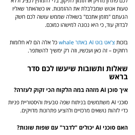
לכם פתרון מדויק או תזמון לתיקון, בלי להמתין לנציג וללא
טעות אנוש שמבלבלת את ההזמנות. או כשהאתר שאליו
הגעתם "מזמן אתכם" בשאלה שממש עושה לכם חשק
לבדוק עוד, כי היא נכונה למישהו כמוכם.
בזכות
צ'אט בוט AI באתר whale
כל אלה הם לא חלומות
רחוקים – זה כאן ועכשיו, וזה רק ימשיך להשתפר.
שאלות ותשובות שיעשו לכם סדר
בראש
איך סוכן AI מזהה במה הלקוח הכי זקוק לעזרה?
סוכני AI משתמשים בניתוח שפה טבעית והיסטוריית פניות
כדי לזהות נושאים מרכזיים ולהציע פתרונות מדויקים.
האם סוכני AI יכולים "לדבר" עם שפות שונות?