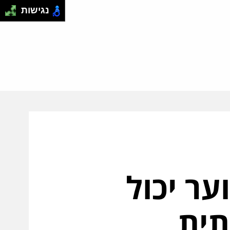
נגישות
ר יכול
תית