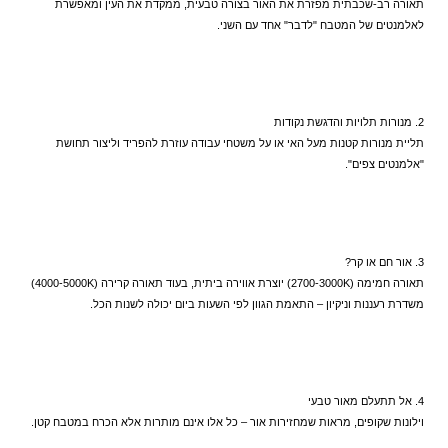
תאורה רב-שכבתית מפזרת את האור בצורה טבעית, ממקדת את העין ומאפשרת 
לאלמנטים של המטבח "לדבר" אחד עם השני.
2. מנורות תלויות והדגשת נקודות  
תליית מנורות קטנות מעל האי או על משטחי עבודה עוזרת להפריד וליצור תחושת 
"אלמנטים צפים".
3. אור חם או קר?  
תאורה חמימה (2700-3000K) יוצרת אווירה ביתית, בעוד תאורה קרירה (4000-5000K) 
משדרת רעננות וניקיון – התאמת הגוון לפי השעות ביום יכולה לשנות הכל.
4. אל תתעלם מאור טבעי  
וילונות שקופים, מראות שמחזירות אור – כל אלו אינם מותרות אלא הכרח במטבח קטן.