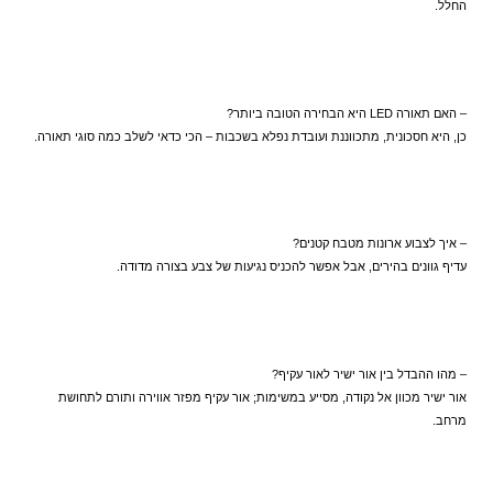
החלל.
– האם תאורה LED היא הבחירה הטובה ביותר?  
כן, היא חסכונית, מתכווננת ועובדת נפלא בשכבות – הכי כדאי לשלב כמה סוגי תאורה.
– איך לצבוע ארונות מטבח קטנים?  
עדיף גוונים בהירים, אבל אפשר להכניס נגיעות של צבע בצורה מדודה.
– מהו ההבדל בין אור ישיר לאור עקיף?  
אור ישיר מכוון אל נקודה, מסייע במשימות; אור עקיף מפזר אווירה ותורם לתחושת 
מרחב.