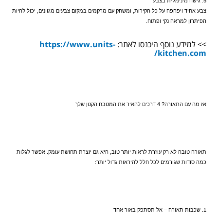
5. גישה מינימלית בצבע  
צבע אחיד ויפהפה על כל הקירות, ומשחק עם מרקמים במקום צבעים מגוונים, יכול להיות 
הפיתרון למראה נקי ופתוח.
>> למידע נוסף היכנסו לאתר:
https://www.units-
kitchen.com/
אז מה עם התאורה? 4 דרכים להאיר את המטבח הקטן שלך
תאורה טובה לא רק עוזרת לראות יותר טוב, היא גם יוצרת תחושת עומק. אפשר לגלות 
כמה סודות שגורמים לכל חלל להיראות גדול יותר:
1. שכבות תאורה – אל תסתפק באור אחד  