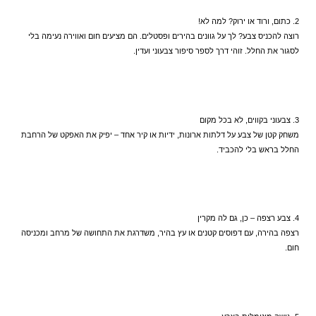
2. כתום, ורוד או ירוק? למה לא!  
רוצה להכניס צבע? לך על גוונים בהירים ופסטלים. הם מציעים חום ואווירה נעימה בלי 
לסגור את החלל. זוהי דרך לספר סיפור צבעוני ועדין.
3. צבעוני בקווים, לא בכל מקום  
משחק קטן של צבע על דלתות ארונות, ידיות או קיר אחד – יפיק את האפקט של הרחבת 
החלל בראש בלי להכביד.
4. צבע רצפה – כן, גם לה מקרין  
רצפה בהירה, עם דפוסים קטנים או עץ בהיר, משדרגת את התחושה של מרחב ומכניסה 
חום.