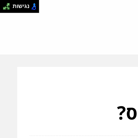
נגישות
ס?