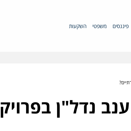
פיננסים
משפטי
השקעות
תיים?
נב נדל"ן בפרויקט