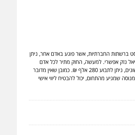
וסט ברשתות החברתיות, אשר פוגע באדם אחר, ניתן
ציאל נזק אפשרי. למעשה, החוק מתיר לכל אדם
לתבוע פיצוי עד סך של 140 אלף ₪, ללא שום צורך להוכיח נזק. כדאי לציין כי במידה ומדובר למשל על שני פוסטים שונים, ניתן לתבוע 280 אלף ₪. כמובן שאין מדובר
מנוסה שמגיע מהתחום, יכול להבטיח ליווי אישי