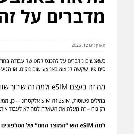
מדברים על זה
תאריך: ינו 12, 2026
כשאנשים מדברים על להכנס ללופ של עבודה בחו"ל,
סים פיזי שקשה למצוא באמצע שום מקום. אז הגיע הזמן
מה זה בעצם eSIM ולמה זה שידוך שווה לכל איש עסקים בסטטוס של זמין-24/7?
רק נוח – זה מעלה את השאלה למה לא לעבוד איתו 
למה eSIM הוא “המוצר החם” של הטלפונים היום?