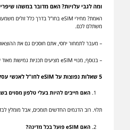
ומה לגבי עלויות? האם מדובר במשהו שיפריע
האמת? מחירי eSIM בחו"ל בדרך כלל זולים משמעותית מהחלפת סים פיזי וקניית חבילת גלישה חו"ל רגילה. למדו באתר
משתלם לכם.
– מעבר לתמחור יחסי, אתם חוסכים גם את ההוצאות
– בנוסף, מנויי eSIM מציעים תכניות גמישות מאוד שמאפשרות תשלום לפי שימוש, ובהתאם לסוג הנסיעה – עסקים או נופש.
5 שאלות נפוצות על eSIM לחו"ל לאנשי עסקים
האם חייבים להיות בעלי טלפון מסוים בשביל IM
תלוי. רוב הדגמים החדשים תומכים, אבל מומלץ לבדו
האם eSIM פועל בכל מדינה?