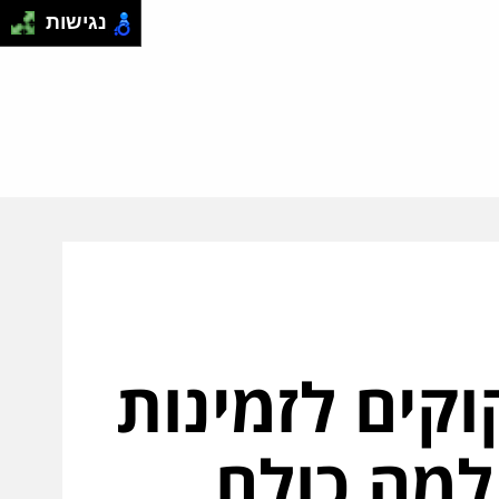
נגישות
קים לזמינות
e לחו"ל – למה כולם