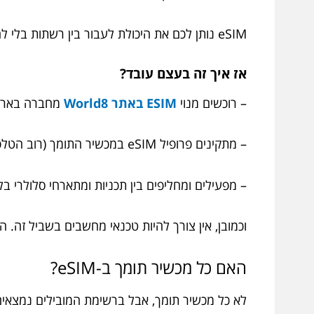
eSIM נותן לכם את היכולת לעבור בין רשתות בלי להחליף מנוי, בלי לסבול מניתוקים, ועם האפשרות לנהל הכל מהטלפון שלכם בנוחות.
אז איך זה בעצם עובד?
– רוכשים מנוי
ESIM באתר World8
מחברה בארץ 
– מתקינים פרופיל eSIM במכשיר התומך (רוב הטלפונים החדישים היום).
– מפעילים ומחליפים בין תכניות ומתארחי סלולרי ב
וכמובן, אין צורך להיות טכנאי מחשבים בשביל זה. 
האם כל מכשיר תומך ב-eSIM?
לא כל מכשיר תומך, אבל ברשימת המובילים נמצאים