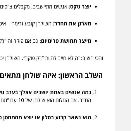
יוצר טקס:
אנשים מתיישבים, מקבלים צ’יפים, 
מארגן את החדר:
השולחן קובע זרימה—איפה 
מייצר תחושת פרימיום:
גם אם פוקר זה “רק
והכי חשוב: זה לא חייב להיות “רק פוקר”. השולחן י
השלב הראשון: איזה שולחן מתאים לך? 3 שאלות שמסדרות 
כמה אנשים באמת יושבים אצלך בערב טיפ
החדר. אם החלום הוא שולחן של 10 עם “תחושת טורניר”, לכוון למידות נדיבות יותר.
הוא נשאר קבוע בסלון או יוצא מהמחסן פ