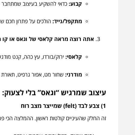
קבוע:
כדאי להשקיע בעיצוב שמתחבר לרהיט
מתקפל/נייד:
הולכים על פתרון חכם שנפ
אתה רוצה מראה קלאסי של וגאס או קו מו
קלאסי:
ירוק/בורדו, עץ כהה, קנט מודגש
מודרני:
שחור מט, אפור גרפיט, תאורת ני
עיצוב שמרגיש “וגאס” בלי לצעוק: 7 מרכיבים שעושים את ההבדל
1) צבע לבד (felt) שמייצר מצב רוח
זה החלק שהעיניים קולטות ראשון. ההמלצה הכי פר