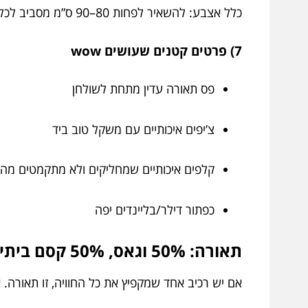
כלל אצבע: להשאיר לפחות 80–90 ס”מ מסביב לכל צד כדי שאנשים יקומו, יעברו ויגישו בלי להיתקע בכיסא של מישהו.
7) פרטים קטנים שעושים wow
פס תאורה עדין מתחת לשולחן
צ’יפים איכותיים עם משקל טוב ביד
קלפים איכותיים שמחליקים ולא מתקמטים מה
כפתור דילר/בליינדים יפה
תאורה: 50% וגאס, 50% קסם ביתי
אם יש רכיב אחד שמקפיץ את כל החוויה, זו תאורה. 