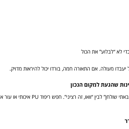
די לא “לבלוע” את הכול
 יעבדו מעולה. אם התאורה חמה, בורדו יכול להיראות מדויק.
שולחן עם קנט רחב, מרופד ונעים זה ההבדל 