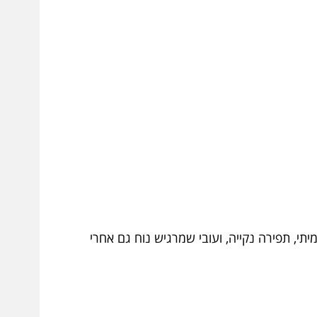
בין “הבאתי שולחן” לבין “וואו, זה רציני”. חפש ריפוד PU איכותי או עור אמיתי, תפירה נקייה, ועובי שמרגיש נוח גם אחרי