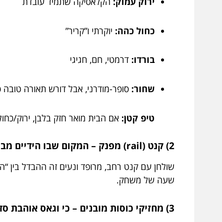
ירוק עמוק:
הקלאסיקה שתמיד עובדת
כחול כהה:
יוקרתי ו”קריר”
בורדו:
דרמטי, חם, חגיגי
שחור:
סופר-מודרני, אבל דורש תאורה טובה כ
טיפ קטן:
אם הבית מואר חזק בלבן, ירוק/כחול
2) קנט (rail) מפנק – המקום שבו הידיים מבינות שהגעת למקום הנכון
שעה של משחק.
3) מחזיקי כוסות מובנים – כי וגאס אוהבת סדר