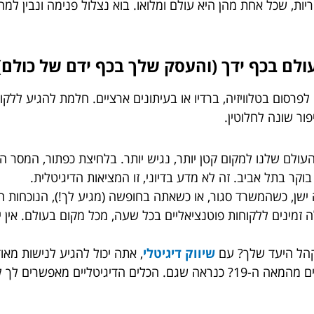
 יותר? היא מורכבת מ-7 סיבות עיקריות, שכל אחת מהן היא עולם ומלואו. בוא נצלול 
לפרסום בטלוויזיה, ברדיו או בעיתונים ארציים. חלמת להגיע ללקו
ור שונה לחלוטין.
לם שלנו למקום קטן יותר, נגיש יותר. בלחיצת כפתור, המסר השיו
קר בתל אביב. זה לא מדע בדיוני, זו המציאות הדיגיטלית.
שן, כשהמשרד סגור, או כשאתה בחופשה (מגיע לך!), הנוכחות ה
 זמינים ללקוחות פוטנציאליים בכל שעה, מכל מקום בעולם. אין י
הל היעד שלך? עם
שיווק דיגיטלי
, אתה יכול להגיע לנישות מאו
חובבי סריגה אקולוגית? יש. אספני בולים נדירים מהמאה ה-19? כנראה שגם. הכ