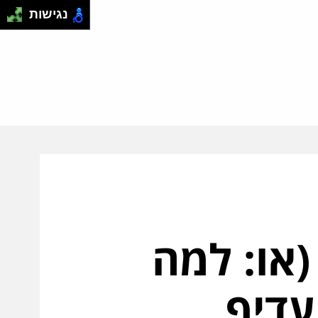
נגישות
(או: למה
עדיף