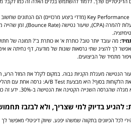
סים הדיגיטליים שלך. ללמוד להשתמש בכלים האלה זה כמו לקבל 
Key Performance Indicators (מדדי ביצוע מרכזיים) הם 
הנכונה. זה יכול להיות שיעור הקל
מה עובד יותר טוב? כותרת א' או כותרת ב'? תמונה של חתול 
ום לנחש, אפשר לבדוק! A/B Testing מאפשר לך להציג שתי גרסאות שונות של מודעה, ד
שיפור מתמיד של הביצועים.
ור הנטישה מעגלת הקניות גבוה. במקום לקלל את המזל הרע, הי
התשלום מסורבל מדי? אולי דמי המשלוח מפתיעים א
ה השנייה הקטינה את הנטישה ב-30%. ידע זה כוח, זוכרים?
ן ה"ספריי אנד פריי" (Spray and Pray) – הירי לכל הכיוונים בתקווה שמשהו יפגע. שיווק