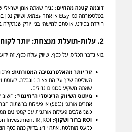
דוגמה קטנה מהחיים:
נניח שאתה אומן ישראלי שיו
בפלטפורמה כמו Etsy או אתר עצמא
הולדת בסידני, או סתם למישהי בניו יורק שנתקלה ב
2. עלות-תועלת מנצחת: יותר לקוחות, פחות הוצאות (אם עושים את זה נכון)
בוא נדבר תכל'ס, על כסף. שיווק עולה כסף, זה ידו
זול יותר מהאלטרנטיבה המסורתית:
פרסומת
השליטה שלך על התוצאות מוגבלת. לעומת זאת,
שאתה משקיע סכומים גדולים.
מיתוס השיווק הדיגיטלי ה"חינמי":
חשוב לה
אתרים אורגני (SEO) או פעיל
כשמשלבים פעילות אורגנית עם קמפיינים ממו
ROI ברור ושקוף:
כמעט מוחלטת. אתה יודע בדיוק כמה כסף הוצא