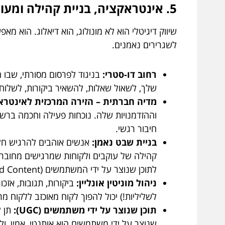
5. אינטראקציה, בניית קהילה ומעורבות לקוחות: כי עסק זה אנשים, לא רק מספרים
שיווק דיגיטלי הוא לא מונולוג, הוא דיאלוג. הוא 
לשגרירים נאמנים.
רחוב דו-סטרי:
בניגוד לפרסום מסורתי, שבו ה
שלך, לשאול שאלות, להשאיר ביקורות, לשלוח 
מדיה חברתית – הזירה המרכזית לאינטרא
וההזדמנויות שלה. נוכחות פעילה וחכמה ברש
חיבור רגשי.
בניית שבט נאמן:
אנשים אוהבים להרגיש חלק
קהילה של עוקבים ולקוחות שמרגישים מחוברים
לתוכן שנוצר על ידי המשתמשים (User-Generated Content).
ניהול מוניטין אונליין:
ביקורות, תגובות, אזכו
לשליליות!) יכול להפוך לקוח מאוכזב ללקוח מ
תוכן שנוצר על ידי משתמשים (UGC):
תן ל
שנוצר על ידי משתמשים הוא אותנטי, אמין, ולר