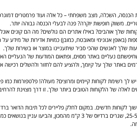
רמת הכנסה, השכלה, מצב משפחתי – כל אלה ועוד פרמטרים דמוגרפ
ריים. משווק חופשות יוקרה? פנה לבעלי הכנסה גבוהה יותר.
ות שלך אוהבים? באילו אתרים הם גולשים? מה הם קונים אונליי
ות (באופן אנונימי ומאובטח, כמובן) כמויות אדירות של מידע על
ת שלך לאנשים שהכי סביר שיתעניינו במוצר או בשירות שלך.
חיפשתם נעליים באתר מסוים, ופתאום המודעות של הנעליים האל
ודמים באתר שלך על קיומך, ולהציע להם לחזור ולהשלים רכישה א
ש לך רשימת לקוחות קיימים ומרוצים? מעולה! פלטפורמות כמו פייס
ם לאלה של הלקוחות הטובים ביותר שלך. זו דרך מצוינת להרחיב
להריץ קמפיין בפייסבוק המטורגט לאנשים בגילאי 25-55, שגרים ברדיוס של 3 ק
ה.