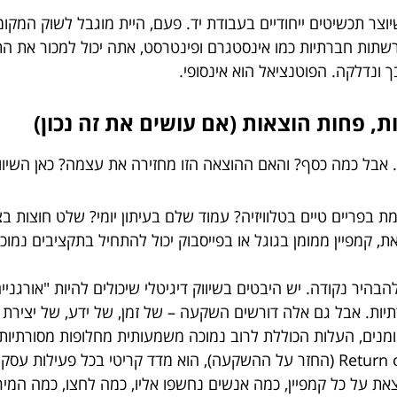
צר תכשיטים ייחודיים בעבודת יד. פעם, היית מוגבל לשוק המקומי, 
י, ושיווק נכון ברשתות חברתיות כמו אינסטגרם ופינטרסט, אתה יכול למכ
ך ונדלקה. הפוטנציאל הוא אינסופי.
ע. אבל כמה כסף? והאם ההוצאה הזו מחזירה את עצמה? כאן השיווק
 בפריים טיים בטלוויזיה? עמוד שלם בעיתון יומי? שלט חוצות בצו
 קמפיין ממומן בגוגל או בפייסבוק יכול להתחיל בתקציבים נמו
בהיר נקודה. יש היבטים בשיווק דיגיטלי שיכולים להיות "אורגניי
ות ברשתות חברתיות. אבל גם אלה דורשים השקעה – של זמן, של ידע, של יצ
מנים, העלות הכוללת לרוב נמוכה משמעותית מחלופות מסורתיות
ת על כל קמפיין, כמה אנשים נחשפו אליו, כמה לחצו, כמה המירו