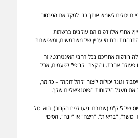
יים יכולים לשמש אותך כדי למקד את הפרסום
ן? אחרי אילו דפים הם עוקבים ברשתות
 התנהגות ותחומי עניין של משתמשים, ומאפשרות
ה רודפות אחריכם בכל רחבי האינטרנט? זה
ו פעולה אחרת. זה קצת "קריפי" לפעמים, אבל
בוק וגוגל יכולות ליצור "קהל דומה" – כלומר,
 את מעגל הלקוחות הפוטנציאליים שלך.
מכון כושר שכונתי רוצה למשוך לקוחות חדשים. במקום לחלק פליירים לכל תיבות הדואר ברדיוס של 5 ק"מ (שרובם יגיעו לפח הקרוב), הוא יכול
"מ מהמכון, והביעו עניין בנושאים כמו "כושר", "בריאות", "ריצה" או "יוגה". הסיכוי