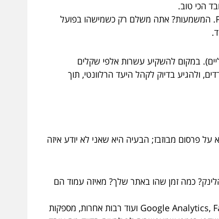
ד הכי טוב.
רבים מהקמפיינים הממומנים בדיגיטל פועלים במודל PPC (Pay-Per-Click). המשמעות? אתה משלם רק כשמישהו בפועל
.
ליים). במקום להשקיע עשרות אלפי שקלים
ים, ולהגיע בדיוק לקהל היעד הרלוונטי, תוך
 על פרסום מבוזבז; הבעיה היא שאני לא יודע איזה
לינק? כמה זמן שהו באתר שלך? מאיזה עמוד הם
פלטפורמות כמו Google Analytics, Facebook Insights, Google Search Console ועוד רבות אחרות, מספקות