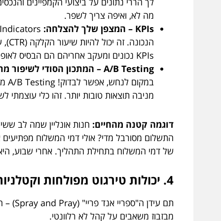
לך הררי נתונים על ביצועי הקמפיינים והנכ
מה לא, ואיפה צריך לשפר.
KPIs – המצפן שלך להצלחה:
KPIs נכונים ומעקב אחריהם הם הבסיס לאופטימיזציה.
A/B Testing – המתכון הסודי לשיפור מתמיד:
במק
מניבה תוצאות טובות יותר. זהו כלי עוצמתי ל
דוגמה קטנה מהחיים:
חנות אונליין שמה לב ששיע
של דמי המשלוח בתחילת התהליך. אחרי שבוע, היא מגלה שהגרס
4. יכולות טירגוט מפולחות וקטלניות: להגיע בדיוק למי שצריך, ולא לבזבז תחמושת
תם עיד
מבזבוז משאבים על קהל לא רלוונטי.