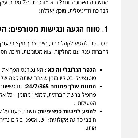
התשובה הארוכה
לבריכה הדיגיטלית. מוכן? יאללה!
1. טווח הגעה ונגישות מטורפים: העולם בכף ידך (והעסק שלך בכף ידם של כולם)
פעם, כדי להגיע לקהל רחב, היית צריך תקציבי ענק 
לחברות ענק עם מחלקות יצוא משומנות. היום? הסיפ
הכפר הגלובלי זה כאן:
האינטרנט הפך את העו
פוטנציאלי בטוקיו בזמן שאתה שותה קפה של בו
החנות שלך פתוחה 24/7/365:
גם כשאתה י
פרופיל ברשת חברתית, קמפיין ממומן – כל אלה
הפעילות".
להגיע לנישות ספציפיות:
חשבת פעם על ק
אותו.