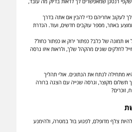
משקפי רנטגן שמאפשרים לך לראות בדיוק מה עובד,
הנתונים שחשוב לך לעקוב אחריהם כדי להבין אם אתה בדרך
קה (CTR), עלות להמרה (CPA), שיעור נטישה (Bounce Rate), זמן שהייה ממוצע באתר, מספר עוקבים חדשים, ועוד. הגדרת
או תמונה של כלב? כפתור ירוק או כפתור כחול?
ף נחיתה או אימייל לחלקים שונים מהקהל שלך, ולראות איזו גרסה
א מתחילה לנתח את הנתונים. אולי תהליך
ת הלקוחות בסוף? היא מבצעת A/B Test: גרסה אחת עם תהליך תשלום מקוצר, וגרסה שנייה עם הצגה ברורה
 דיגיטלי מאפשר לך להיות צלף מדופלם, לפגוע בול במטרה, ולהימנע