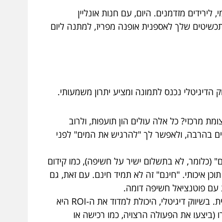
לירידים מזדמנים. היום, עם חנות אונליין
ור את התכשיטים שלך לאספנית אופנה מפריז, למתנה ליום
 הדיגיטלי נכנס לתמונה ומציע יתרון משמעותי.
מת מרכזי? כל אלה עולים הון תועפות, ולרוב
כים בהרבה, ולאפשר לך "להרגיש את המים" לפני
ם" (כלומר, לא בתשלום ישיר על חשיפה), כמו קידום
ירת תוכן איכותי. "חינם" זה לא תמיד חינם. עם זאת, גם
 עם פוטנציאל חשיפה דומה.
ROI, או Return on Investment (החזר על ההשקעה), הוא מדד קריטי בכל פעילות עסקית. בשיווק דיגיטלי, היכולת למדוד את ה-ROI היא
 (ביצעו את הפעולה הרצויה, כמו רכישה או