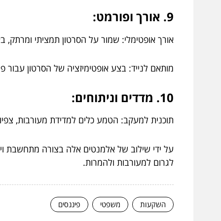
9. אורך ופורמט:
אורך אופטימלי: שמור על הסרטון תמציתי ומרתק, באופן אידיאלי בין 30 שניות לכמה דקות, ב
מותאם לנייד: בצע אופטימיזציה של הסרטון עבור פל
10. מדדים וניתוחים:
תוכנית למעקב: הטמע כלים למדידת מעורבות, צפיות
על ידי שילוב של אלמנטים אלה בצורה מתחשבת וי
לגרום למעורבות ולהמרות.
השקעות
משפטי
פיננסים