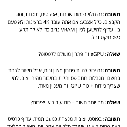
תשובה:
זה תלוי בכמות שכבות, אפקטים, תוכנות, וסוג
הקבצים. כלל אצבע: אם אתה עובד 4K ברצינות ולא פעם
ב-, עדיף להישען לכיוון VRAM נדיב כדי לא להיתקע
כשפרויקט גדל.
שאלה:
eGPU זה פתרון מושלם ללפטופ?
תשובה:
זה יכול להיות פתרון מצוין ונוח, אבל חשוב לקחת
בחשבון מגבלות רוחב פס ותלות בחיבור מהיר ויציב. למי
שצריך ניידות + כוח GPU, זה מעניין מאוד.
שאלה:
מה יותר חשוב – כוח עיבוד או יציבות?
תשובה:
בפוסט, יציבות מנצחת כמעט תמיד. עדיף כרטיס
קצת פחות קיצוני שעובד חלק יום אחרי יום, מאשר מפלצת