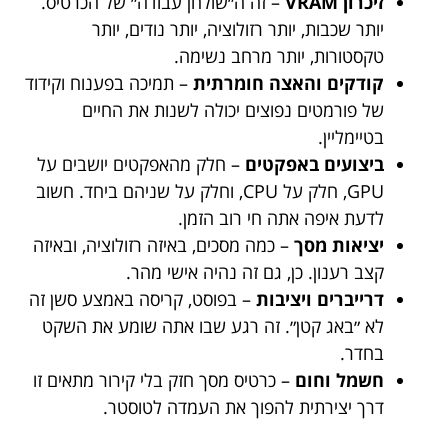
זיכרון VRAM
– זה ה״שולחן עבודה״ של הכרטיס.
יותר שכבות, יותר רזולוציה, יותר נודים, יותר
טקסטורות, יותר מרחב נשימה.
קודקים והאצה חומרתית
– תמיכה בפענוח וקידוד
של פורמטים נפוצים יכולה לשנות את החיים
בטיימליין.
ביצועים באפקטים
– חלק מהאפקטים יושבים על
GPU, חלק על CPU, וחלק על שניהם ביחד. חשוב
לדעת איפה אתה חי רוב הזמן.
יציאות מסך
– כמה מסכים, באיזה רזולוציה, ובאיזה
קצב רענון. כן, גם זה נהיה אישי מהר.
דרייברים ויציבות
– בפוסט, קריסה באמצע סשן זה
לא ״באג קטן״. זה רגע שבו אתה שומע את השקט
בחדר.
חשמל וחום
– כרטיס מסך חזק בלי קירור מתאים זו
דרך יצירתית להפוך את העמדה לטוסטר.