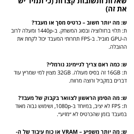
שאלות ותשובות קצרות (כי תמיד יש
את זה)
ש: מה יותר חשוב – כרטיס מסך או מעבד?
ת: תלוי ברזולוציה ובסוג המשחק. ב-1440p ומעלה לרוב
ה-GPU מוביל. ב-FPS תחרותי המעבד יכול לקחת את
ההובלה.
ש: כמה ראם צריך לגיימינג נורמלי?
ת: 16GB זה בסיס מעולה. 32GB מצוין למי שמריץ עוד
דברים במקביל ורוצה מרווח.
ש: מה הסימן הראשון לצוואר בקבוק של מעבד?
ת: FPS לא יציב, במיוחד ב-1080p, ושימוש גבוה מאוד
במעבד בזמן שהכרטיס לא ״מזיע״.
ש: מה יותר משפיע – VRAM או כוח עיבוד של ה-