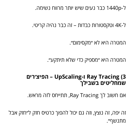
ל-1440p כבר נעים שיש יותר מרווח נשימה.
ל-4K וטקסטורות כבדות – זה כבר נהיה קריטי.
המטרה היא לא ״מקסימום״.
המטרה היא ״מספיק כדי שלא תיתקע״.
3) Ray Tracing ו-UpScaling – הפיצ׳רים
שמחליטים בשבילך
אם חשוב לך Ray Tracing, תתייחס לזה מראש.
זה יפה, זה נוצץ, וזה גם יכול להפוך כרטיס חזק ל״חזק אבל
מתנשף״.