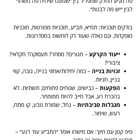
פה מגיע החלק שמפריד בין ״שמענו שיהיה פה משהו״
לבין ״יש מה לבנות״.
בודקים תוכניות: תמ״א, תב״ע, תוכניות מפורטות, תוכניות
מופקדות, וגם כאלה שעוד רק לוחשות במסדרונות.
ייעוד הקרקע
– מגורים? מסחר? תעסוקה? חקלאי?
ציבורי?
זכויות בנייה
– כמה יחידות/אחוזי בנייה, גובה, קווי
בניין, חניות.
הפקעות
– כבישים, שטחים פתוחים, תשתיות. לא
בהכרח רע, אבל חייב להיות מתומחר.
מגבלות סביבתיות
– נחל, שמורת טבע, קו מתח,
רעש, שימור.
טיפ קטן עם חיוך: אם מישהו אומר ״התב״ע עוד רגע״ –