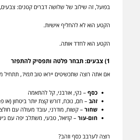
בפועל, זה שילוב של שלושה דברים קטנים: צבעים, ח
הקטע הוא לא להחליף אישיות.
הקטע הוא לחדד אותה.
1) צבעים: תבחר פלטה ותפסיק להתפזר
אם אתה רוצה שתכשיטים ייראו טוב
תמיד
, תתחיל 
כסף
– נקי, אורבני, קל להתאמה
זהב
– חם, נוכח, דורש קצת יותר ביטחון (או 
שחור
– קשוח, מודרני, עובד מעולה עם חולצו
חום-עור
– קז׳ואל, טבעי, משתלב יפה עם ג׳ינ
רוצה לערבב כסף וזהב?